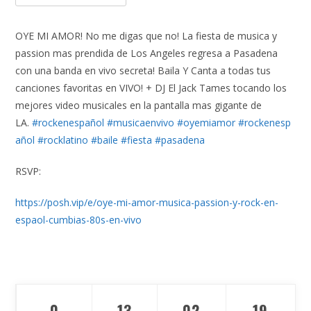
OYE MI AMOR! No me digas que no! La fiesta de musica y
passion mas prendida de Los Angeles regresa a Pasadena
con una banda en vivo secreta! Baila Y Canta a todas tus
canciones favoritas en VIVO! + DJ El Jack Tames tocando los
mejores video musicales en la pantalla mas gigante de
LA.
#rockenespañol
#musicaenvivo
#oyemiamor
#rockenesp
añol
#rocklatino
#baile
#fiesta
#pasadena
RSVP:
https://posh.vip/e/oye-mi-amor-musica-passion-y-rock-en-
espaol-cumbias-80s-en-vivo
0
13
02
17