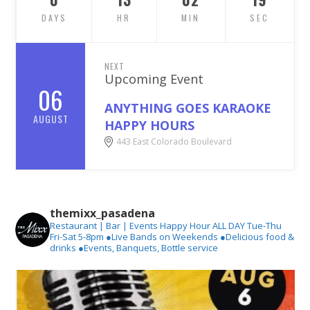
DAYS
HR
MIN
SEC
NEXT
Upcoming Event
06
ANYTHING GOES KARAOKE
AUGUST
HAPPY HOURS
443 East Colorado Boulevard
themixx_pasadena
Restaurant | Bar | Events
Happy Hour ALL DAY Tue-Thu
Fri-Sat 5-8pm
●Live Bands on Weekends
●Delicious food &
drinks
●Events, Banquets, Bottle service