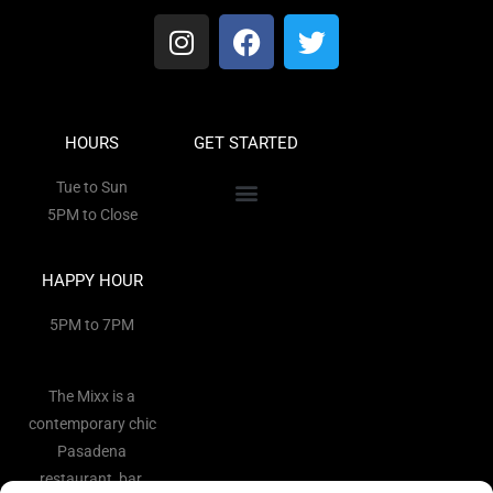
HOURS
GET STARTED
Tue to Sun
5PM to Close
HAPPY HOUR
5PM to 7PM
The Mixx is a
contemporary chic
Pasadena
restaurant, bar,