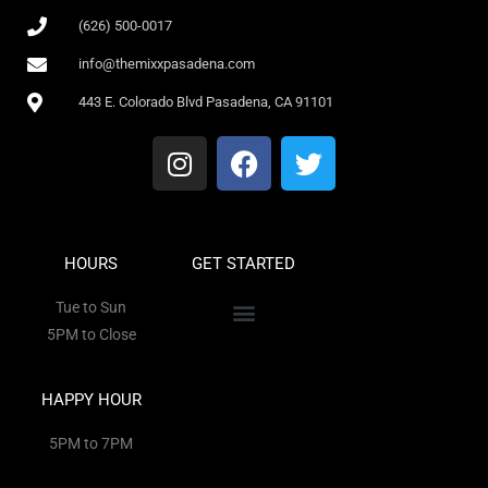
(626) 500-0017
info@themixxpasadena.com
443 E. Colorado Blvd Pasadena, CA 91101
HOURS
GET STARTED
Tue to Sun
5PM to Close
HAPPY HOUR
5PM to 7PM