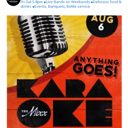
Fri-Sat 5-8pm
●Live Bands on Weekends
●Delicious food &
drinks
●Events, Banquets, Bottle service