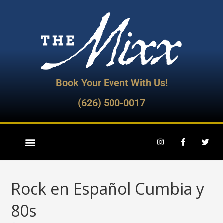
Book Your Event With Us!
(626) 500-0017
Rock en Español Cumbia y
80s